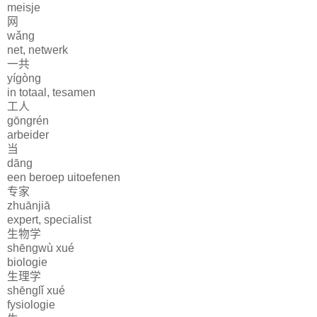
meisje
网
wǎng
net, netwerk
一共
yígòng
in totaal, tesamen
工人
gōngrén
arbeider
当
dāng
een beroep uitoefenen
专家
zhuānjiā
expert, specialist
生物学
shēngwù xué
biologie
生理学
shēnglǐ xué
fysiologie