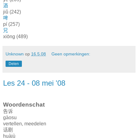
酒
jiǔ (242)
啤
pí (257)
兄
xiōng (489)
Unknown
op
16.5.08
Geen opmerkingen:
Delen
Les 24 - 08 mei '08
Woordenschat
告诉
gàosu
vertellen, meedelen
话剧
huàjù