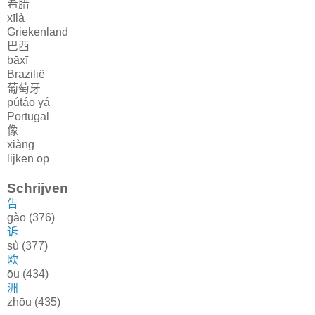
希腊
xīlà
Griekenland
巴西
bāxī
Brazilië
葡萄牙
pútáo yá
Portugal
像
xiàng
lijken op
Schrijven
告
gào (376)
诉
sù (377)
欧
ōu (434)
洲
zhōu (435)