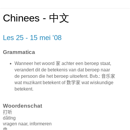
Chinees - 中文
Les 25 - 15 mei '08
Grammatica
Wanneer het woord
家
achter een beroep staat,
verandert dit de betekenis van dat beroep naar
de persoon die het beroep uitoefent. Bvb.:
音乐家
wat muzikant betekent of
数学家
wat wiskundige
betekent.
Woordenschat
打听
dǎtīng
vragen naar, informeren
电