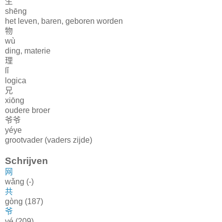
生
shēng
het leven, baren, geboren worden
物
wù
ding, materie
理
lǐ
logica
兄
xiōng
oudere broer
爷爷
yéye
grootvader (vaders zijde)
Schrijven
网
wǎng (-)
共
gòng (187)
爷
yé (209)