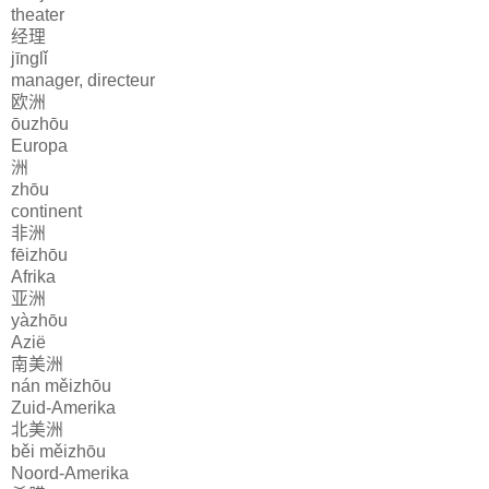
theater
经理
jīnglǐ
manager, directeur
欧洲
ōuzhōu
Europa
洲
zhōu
continent
非洲
fēizhōu
Afrika
亚洲
yàzhōu
Azië
南美洲
nán měizhōu
Zuid-Amerika
北美洲
běi měizhōu
Noord-Amerika