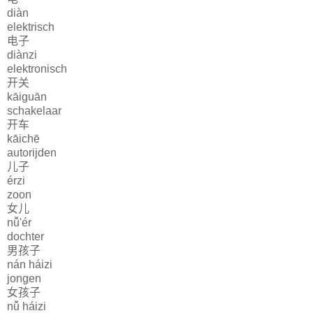
diàn
elektrisch
电子
diànzi
elektronisch
开关
kāiguān
schakelaar
开车
kāichē
autorijden
儿子
érzi
zoon
女儿
nǚ'ér
dochter
男孩子
nán háizi
jongen
女孩子
nǚ háizi