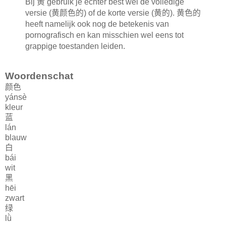
Bij
黄
gebruik je echter best wel de volledige
versie (
黄颜色的
) of de korte versie (
黄的
).
黄色的
heeft namelijk ook nog de betekenis van
pornografisch en kan misschien wel eens tot
grappige toestanden leiden.
Woordenschat
颜色
yánsè
kleur
蓝
lán
blauw
白
bái
wit
黑
hēi
zwart
绿
lǜ