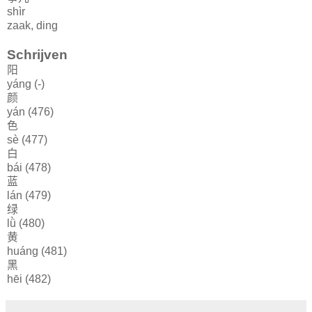
shìr
zaak, ding
Schrijven
阳
yáng (-)
颜
yán (476)
色
sè (477)
白
bái (478)
蓝
lán (479)
绿
lǜ (480)
黄
huáng (481)
黑
hēi (482)