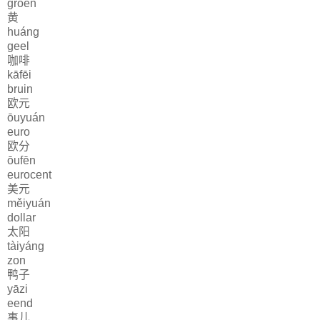
groen
黄
huáng
geel
咖啡
kāfēi
bruin
欧元
ōuyuán
euro
欧分
ōufēn
eurocent
美元
měiyuán
dollar
太阳
tàiyáng
zon
鸭子
yāzi
eend
事儿