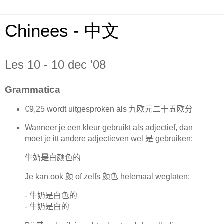
Chinees - 中文
Les 10 - 10 dec '08
Grammatica
€9,25 wordt uitgesproken als
九欧元二十五欧分
Wanneer je een kleur gebruikt als adjectief, dan
moet je itt andere adjectieven wel
是
gebruiken:
牛奶
是
白颜色的
Je kan ook
颜
of zelfs
颜色
helemaal weglaten:
-
牛奶是白色的
-
牛奶是白的